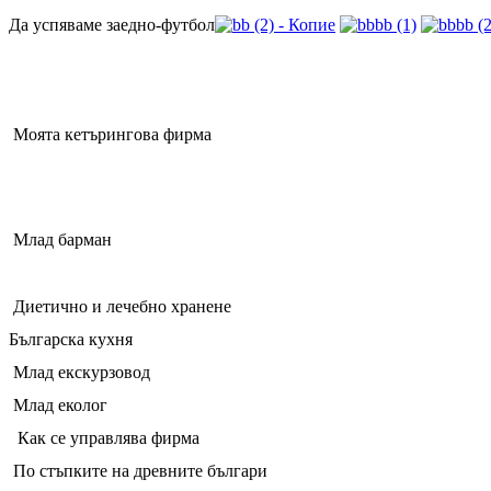
Да успяваме заедно-футбол
Моята кетърингова фирма
Млад барман
Диетично и лечебно хранене
Българска кухня
Млад екскурзовод
Млад еколог
Как се управлява фирмa
По стъпките на древните българи